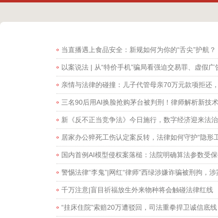
当直播遇上食品安全：新规如何为你的“舌尖”护航？
以案说法 | 从“特价手机”骗局看强迫交易罪、虚
亲情与法律的碰撞：儿子代管母亲70万元款项拒还
三名90后用AI换脸抢购茅台被判刑！律师解析新技
新《反不正当竞争法》今日施行，数字经济迎来法治
居家办公猝死工伤认定案反转，法律如何守护“隐形工
国内首例AI模型侵权案落槌：法院明确算法参数受保
警惕法律“李鬼”|网红“律师”西绿涉嫌诈骗被刑拘，涉
千万注意|盲目祈福放生外来物种将会触碰法律红线
“挂床住院”索赔20万遭驳回，司法重拳捍卫诚信底线