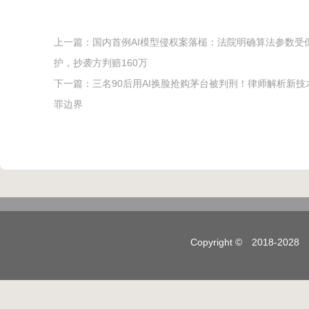
上一篇：
国内首例AI模型侵权案落槌：法院明确算法参数受
护，抄袭方判赔160万
下一篇：
三名90后用AI换脸抢购茅台被判刑！律师解析新技
罪边界
Copyright © 2018